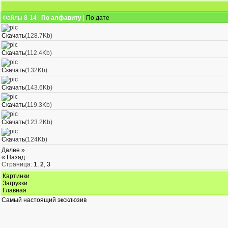
Файлы 8-14 |
По алфавиту
|
По дате
Скачать
(128.7Kb)
Скачать
(112.4Kb)
Скачать
(132Kb)
Скачать
(143.6Kb)
Скачать
(119.3Kb)
Скачать
(123.2Kb)
Скачать
(124Kb)
Далее »
« Назад
Страница:
1
,
2
,
3
Картинки
Загрузки
Главная
Самый настоящий эксклюзив