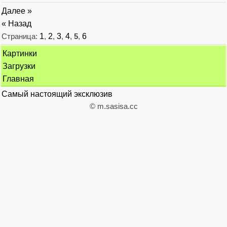
Далее »
« Назад
Страница:
1
,
2
,
3
,
4
,
5
,
6
Картинки
Загрузки
Главная
Самый настоящий эксклюзив
© m.sasisa.cc