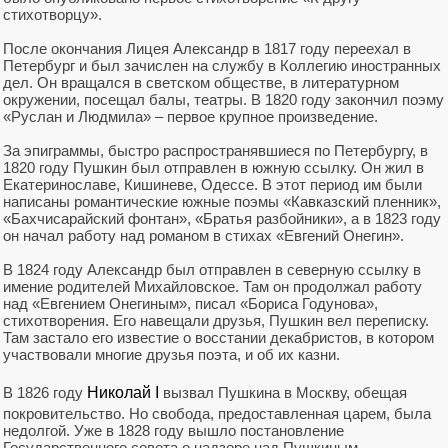
стихотворцу».
После окончания Лицея Александр в 1817 году переехал в
Петербург и был зачислен на службу в Коллегию иностранных
дел. Он вращался в светском обществе, в литературном
окружении, посещал балы, театры. В 1820 году закончил поэму
«Руслан и Людмила» – первое крупное произведение.
За эпиграммы, быстро распространявшиеся по Петербургу, в
1820 году Пушкин был отправлен в южную ссылку. Он жил в
Екатеринославе, Кишиневе, Одессе. В этот период им были
написаны романтические южные поэмы «Кавказский пленник»,
«Бахчисарайский фонтан», «Братья разбойники», а в 1823 году
он начал работу над романом в стихах «Евгений Онегин».
В 1824 году Александр был отправлен в северную ссылку в
имение родителей Михайловское. Там он продолжал работу
над «Евгением Онегиным», писал «Бориса Годунова»,
стихотворения. Его навещали друзья, Пушкин вел переписку.
Там застало его известие о восстании декабристов, в котором
участвовали многие друзья поэта, и об их казни.
В 1826 году
Николай I
вызвал Пушкина в Москву, обещая
покровительство. Но свобода, предоставленная царем, была
недолгой. Уже в 1828 году вышло постановление
Государственного совета о надзоре над Пушкиным.