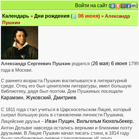
Войти на сайт
(
)
Календарь
»
Дни рождения
(
06 июня
) » Александр
Пушкин
Александр Сергеевич Пушкин
родился (
26 мая
)
6 июня
1799
года в Москве.
С раннего возраста Пушкин воспитывался в литературной
среде. Отец его был ценителем литературы, имел большую
библиотеку, дядя был поэтом. Дом Пушкиных посещали
Карамзин
,
Жуковский
,
Дмитриев
.
С 1811 года стал учиться в Царскосельском Лицее, который
сыграл большую роль в становлении личности Пушкина.
Лицейские друзья –
Иван Пущин
,
Вильгельм Кюхельбекер
,
Антон Дельвиг навсегда остались верными и близкими поэту
друзьями. В Лицее Пушкин начал писать стихи, в 1814 году
было опубликовано первое стихотворение «К другу