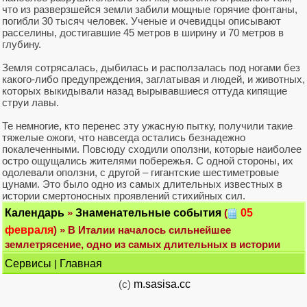
что из разверзшейся земли забили мощные горячие фонтаны,
погибли 30 тысяч человек. Ученые и очевидцы описывают
расселины, достигавшие 45 метров в ширину и 70 метров в
глубину.
Земля сотрясалась, дыбилась и расползалась под ногами без
какого-либо предупреждения, заглатывая и людей, и животных,
которых выкидывали назад вырывавшиеся оттуда кипящие
струи лавы.
Те немногие, кто перенес эту ужасную пытку, получили такие
тяжелые ожоги, что навсегда остались безнадежно
покалеченными. Повсюду сходили оползни, которые наиболее
остро ощущались жителями побережья. С одной стороны, их
одолевали оползни, с другой – гигантские шестиметровые
цунами. Это было одно из самых длительных известных в
истории смертоносных проявлений стихийных сил.
Календарь
»
Знаменательные события
(
05
февраля
) » В Италии началось сильнейшее
землетрясение, одно из самых длительных в истории
Сервисы
|
Главная
(c)
m.sasisa.cc