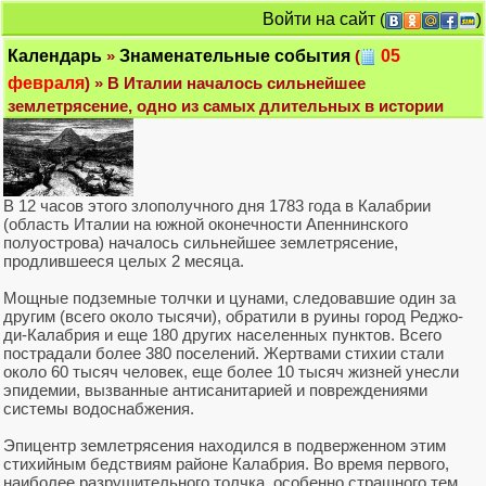
Войти на сайт
(
)
Календарь
»
Знаменательные события
(
05
февраля
) » В Италии началось сильнейшее
землетрясение, одно из самых длительных в истории
В 12 часов этого злополучного дня 1783 года в Калабрии
(область Италии на южной оконечности Апеннинского
полуострова) началось сильнейшее землетрясение,
продлившееся целых 2 месяца.
Мощные подземные толчки и цунами, следовавшие один за
другим (всего около тысячи), обратили в руины город Реджо-
ди-Калабрия и еще 180 других населенных пунктов. Всего
пострадали более 380 поселений. Жертвами стихии стали
около 60 тысяч человек, еще более 10 тысяч жизней унесли
эпидемии, вызванные антисанитарией и повреждениями
системы водоснабжения.
Эпицентр землетрясения находился в подверженном этим
стихийным бедствиям районе Калабрия. Во время первого,
наиболее разрушительного толчка, особенно страшного тем,