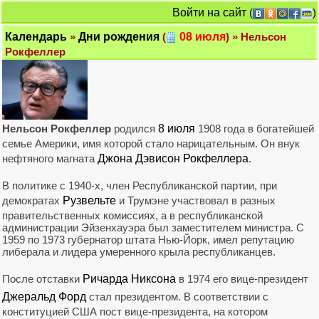
Войти на сайт
(
)
Календарь
»
Дни рождения
(
08 июля
) » Нельсон
Рокфеллер
Нельсон Рокфеллер
родился
8 июля
1908 года в богатейшей
семье Америки, имя которой стало нарицательным. Он внук
нефтяного магната
Джона Дэвисон Рокфеллера
.
В политике с 1940-х, член Республиканской партии, при
демократах
Рузвельте
и Трумэне участвовал в разных
правительственных комиссиях, а в республиканской
администрации Эйзенхауэра был заместителем министра. С
1959 по 1973 губернатор штата Нью-Йорк, имел репутацию
либерала и лидера умеренного крыла республиканцев.
После отставки
Ричарда Никсона
в 1974 его вице-президент
Джеральд Форд
стал президентом. В соответствии с
конституцией США пост вице-президента, на котором