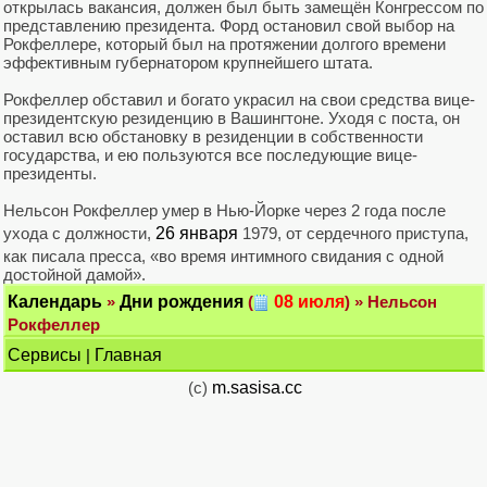
открылась вакансия, должен был быть замещён Конгрессом по
представлению президента. Форд остановил свой выбор на
Рокфеллере, который был на протяжении долгого времени
эффективным губернатором крупнейшего штата.
Рокфеллер обставил и богато украсил на свои средства вице-
президентскую резиденцию в Вашингтоне. Уходя с поста, он
оставил всю обстановку в резиденции в собственности
государства, и ею пользуются все последующие вице-
президенты.
Нельсон Рокфеллер умер в Нью-Йорке через 2 года после
ухода с должности,
26 января
1979, от сердечного приступа,
как писала пресса, «во время интимного свидания с одной
достойной дамой».
Календарь
»
Дни рождения
(
08 июля
) » Нельсон
Рокфеллер
Сервисы
|
Главная
(c)
m.sasisa.cc