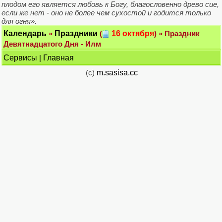
плодом его является любовь к Богу, благословенно древо сие,
если же нет - оно не более чем сухостой и годится только
для огня».
Календарь
»
Праздники
(
16 октября
) » Праздник
Девятнадцатого Дня - Илм
Сервисы
|
Главная
(c)
m.sasisa.cc