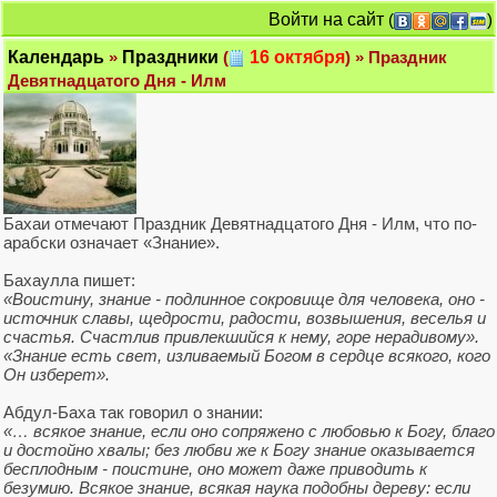
Войти на сайт
(
)
Календарь
»
Праздники
(
16 октября
) » Праздник
Девятнадцатого Дня - Илм
Бахаи отмечают Праздник Девятнадцатого Дня - Илм, что по-
арабски означает «Знание».
Бахаулла пишет:
«Воистину, знание - подлинное сокровище для человека, оно -
источник славы, щедрости, радости, возвышения, веселья и
счастья. Счастлив привлекшийся к нему, горе нерадивому».
«Знание есть свет, изливаемый Богом в сердце всякого, кого
Он изберет».
Абдул-Баха так говорил о знании:
«… всякое знание, если оно сопряжено с любовью к Богу, благо
и достойно хвалы; без любви же к Богу знание оказывается
бесплодным - поистине, оно может даже приводить к
безумию. Всякое знание, всякая наука подобны дереву: если