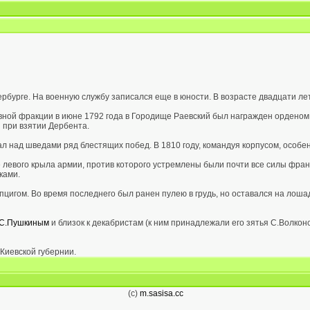
ербурге. На военную службу записался еще в юности. В возрасте двадцати ле
ной фракции в июне 1792 года в Городище Раевский был награжден орденом С
я при взятии Дербента.
л над шведами ряд блестящих побед. В 1810 году, командуя корпусом, особе
 левого крыла армии, против которого устремлены были почти все силы фран
ками.
пцигом. Во время последнего был ранен пулею в грудь, но оставался на лоша
.С.Пушкиным
и близок к декабристам (к ним принадлежали его зятья С.Волкон
Киевской губернии.
(c)
m.sasisa.cc