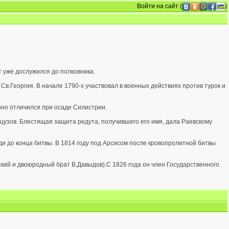
Войти на сайт
(
)
т уже дослужился до полковника.
в.Георгия. В начале 1790-х участвовал в военных действиях против турок и
нно отличился при осаде Силистрии.
цузов. Блестящая защита редута, получившего его имя, дала Раевскому
ди до конца битвы. В 1814 году под Арсисом после кровопролитной битвы
ский и двоюродный брат В.Давыдов).С 1826 года он член Государственного