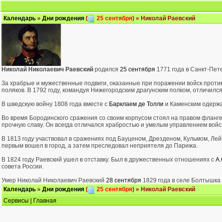
Календарь
»
Дни рождения
(
25 сентября
) » Николай Раевский
Николай Николаевич Раевский
родился
25 сентября
1771 года в Санкт-Пет
За храбрые и мужественные подвиги, оказанные при поражении войск против
поляков. В 1792 году, командуя Нижегородским драгунским полком, отличилс
В шведскую войну 1808 года вместе с
Барклаем де Толли
и Каменским одержа
Во время Бородинского сражения со своим корпусом стоял на правом фланге
прочную славу. Он всегда отличался храбростью и умелым управлением войс
В 1813 году участвовал в сражениях под Бауценом, Дрезденом, Кульмом, Лей
первым вошел в город, а затем преследовал неприятеля до Парижа.
В 1824 году Раевский ушел в отставку. Был в дружественных отношениях с
А
совета России.
Умер Николай Николаевич Раевский
28 сентября
1829 года в селе Болтышка 
Календарь
»
Дни рождения
(
25 сентября
) » Николай Раевский
Сервисы
|
Главная