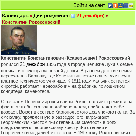
Войти на сайт
(
)
Календарь
»
Дни рождения
(
21 декабря
) »
Константин Рокоссовский
Константин Константинович (Ксаверьевич) Рокоссовский
родился
21 декабря
1896 года в городе Великие Луки в семье
поляка, инспектора железной дороги. В раннем детстве семья
переехала в Варшаву, где Константин позже пошел учиться в
платное техническое училище. К 1911 году мальчик остается
сиротой, работает чернорабочим на фабрике, помощником
кондитера, каменотеса.
С началом Первой мировой войны Рокоссовский стремится на
фронт, а чтобы его взяли добровольцем, прибавляет себе
возраст. Воюет в составе Каргопольского драгунского полка. За
смекалку, проявленную в разведке, его награждают
Георгиевским крестом 4-й степени. За смелость в боях
представлен к Георгиевскому кресту 3-й степени и
Георгиевской медали 4-й степени. В 1917 году Рокоссовский с