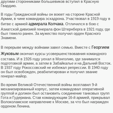
другими сторонниками большевиков вступил в Красную
Гвардию.
В годы Гражданской войны он воюет на стороне Красной
Армии, в чине командира эскадрона. Участвовал в 1919 году в
битве с армией
адмирала Колчака
. Отличился в бою с
Азиатской дивизией генерала фон Штернберга в 1921 году, где
был тяжело ранен. За мужество получил орден Красного
Знамени.
В перерыве между войнами завел семью. Вместе с
Георгием
Жуковым
окончил курсы усовершенствовавния командного
состава. И в 1926 году уехал в Монголию, где занимался
подготовкой армии, а затем в Забайкалье и на Дальний Восток.
В 1937 году Рокоссовский не избежал репрессии. В 1940 году
он был освобожден, реабилитирован и получил звание
генерал-майор.
Во время Великой Отечественной войны возглавил 9-й
механизированный корпус, затем командовал оперативной
группой и должен был остановить соединение танковых групп
Гота и Гудериана. Став командующим 16-й армией, прикрывал
Волоколамское направление к Москве, за что был награжден
орденом Ленина.