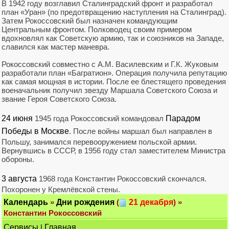
В 1942 году возглавил Сталинградский фронт и разработал
план «Уран» (по предотвращению наступления на Сталинград).
Затем Рокоссовский был назначен командующим
Центральным фронтом. Полководец своим примером
вдохновлял как Советскую армию, так и союзников на Западе,
славился как мастер маневра.
Рокоссовский совместно с А.М. Василевским и Г.К. Жуковым
разработали план «Багратион». Операция получила репутацию
как самая мощная в истории. После ее блестящего проведения
военачальник получил звезду Маршала Советского Союза и
звание Героя Советского Союза.
24 июня
1945 года Рокоссовский командовал
Парадом
Победы в Москве
. После войны маршал был направлен в
Польшу, занимался перевооружением польской армии.
Вернувшись в СССР, в 1956 году стал заместителем Министра
обороны.
3 августа
1968 года Константин Рокоссовский скончался.
Похоронен у Кремлёвской стены.
Календарь
»
Дни рождения
(
21 декабря
) »
Константин Рокоссовский
Сервисы
|
Главная