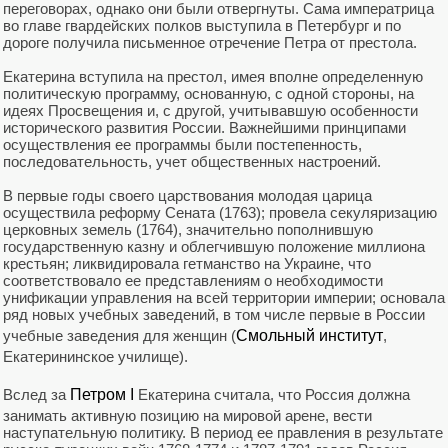
переговорах, однако они были отвергнуты. Сама императрица
во главе гвардейских полков выступила в Петербург и по
дороге получила письменное отречение Петра от престола.
Екатерина вступила на престол, имея вполне определенную
политическую программу, основанную, с одной стороны, на
идеях Просвещения и, с другой, учитывавшую особенности
исторического развития России. Важнейшими принципами
осуществления ее программы были постепенность,
последовательность, учет общественных настроений.
В первые годы своего царствования молодая царица
осуществила реформу Сената (1763); провела секуляризацию
церковных земель (1764), значительно пополнившую
государственную казну и облегчившую положение миллиона
крестьян; ликвидировала гетманство на Украине, что
соответствовало ее представлениям о необходимости
унификации управления на всей территории империи; основала
ряд новых учебных заведений, в том числе первые в России
учебные заведения для женщин (
Смольный институт
,
Екатерининское училище).
Вслед за
Петром I
Екатерина считала, что Россия должна
занимать активную позицию на мировой арене, вести
наступательную политику. В период ее правления в результате