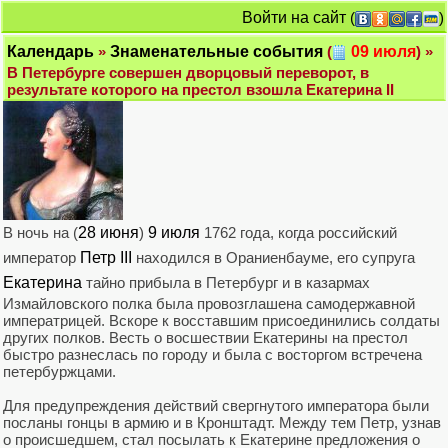
Войти на сайт
(
)
Календарь
»
Знаменательные события
(
09 июля
) »
В Петербурге совершен дворцовый переворот, в
результате которого на престол взошла Екатерина II
В ночь на (
28 июня
)
9 июля
1762 года, когда российский
император
Петр III
находился в Ораниенбауме, его супруга
Екатерина
тайно прибыла в Петербург и в казармах
Измайловского полка была провозглашена самодержавной
императрицей. Вскоре к восставшим присоединились солдаты
других полков. Весть о восшествии Екатерины на престол
быстро разнеслась по городу и была с восторгом встречена
петербуржцами.
Для предупреждения действий свергнутого императора были
посланы гонцы в армию и в Кронштадт. Между тем Петр, узнав
о происшедшем, стал посылать к Екатерине предложения о