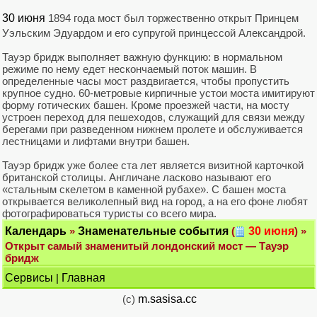
30 июня
1894 года мост был торжественно открыт Принцем
Уэльским Эдуардом и его супругой принцессой Александрой.
Тауэр бридж выполняет важную функцию: в нормальном
режиме по нему едет нескончаемый поток машин. В
определенные часы мост раздвигается, чтобы пропустить
крупное судно. 60-метровые кирпичные устои моста имитируют
форму готических башен. Кроме проезжей части, на мосту
устроен переход для пешеходов, служащий для связи между
берегами при разведенном нижнем пролете и обслуживается
лестницами и лифтами внутри башен.
Тауэр бридж уже более ста лет является визитной карточкой
британской столицы. Англичане ласково называют его
«стальным скелетом в каменной рубахе». С башен моста
открывается великолепный вид на город, а на его фоне любят
фотографироваться туристы со всего мира.
Календарь
»
Знаменательные события
(
30 июня
) »
Открыт самый знаменитый лондонский мост — Тауэр
бридж
Сервисы
|
Главная
(c)
m.sasisa.cc