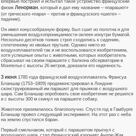
Впервые построил и испытал такое устройство французский
физик
Ленорман
, который и дал ему название – «парашют»
(от греческого «пара» – против и французского «шюте» –
падение).
Он имел конусообразную форму, был сшит из полотна и для
уменьшения воздухопроницаемости оклеен изнутри бумагой.
Несколько десятков тонких строп сходились к сидению,
сплетенному из ивовых прутьев. Однако никто из
воздухоплавателей так и не воспользовался изобретением,
хотя успешные опыты с животными, которых изобретатель
сбрасывал на своем парашюте с балкона обсерватории в
Монпелье с высоты 26 метров, доказали его надежность.
3 июня
1785 года французский воздухоплаватель Франсуа
Бланшар (1753–1809) продемонстрировал в Лондоне
сконструированный им парашют для прыжков с воздушного
шара. Сам Бланшар опробовать свое изобретение не решился
и с высоты 300 м скинул на парашюте собаку.
Животное приземлилось благополучно. Спустя год в Гамбурге
Бланшар провел следующий эксперимент. На этот раз с неба
на землю спустился баран.
Первый смельчаком, который с парашютом прыгнул с
воздушного шара, стал французский аэронавт Андре-Жак