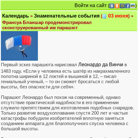
Войти на сайт
(
)
Календарь
»
Знаменательные события
(
03 июня
) »
Франсуа Бланшар продемонстрировал
сконструированный им парашют
Первый эскиз парашюта нарисовал
Леонардо да Винчи
в
1483 году. «Если у человека есть шатёр из накрахмаленного
полотна шириной в 12 локтей и вышиной в 12, – писал
гениальный ученый, – то он сможет бросаться с любой
высоты, без опасности для себя».
Парашют Леонардо был похож на современный, однако
отсутствие практической надобности в его применении
служило препятствием для изготовления подобных снарядов.
Только развитие воздухоплавания спустя 200 лет и частые
катастрофы побудили изобретателей вплотную заняться
созданием аппарата для благополучного спуска человека с
большой высоты.