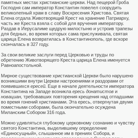
памятных местах христианские церкви. Над пещерой Гроба
Господня сам император Константин повелел соорудить
великолепный храм в славу Воскресения Христова. Святая
Елена отдала Животворящий Крест на хранение Патриарху,
часть же Креста взяла с собой для вручения императору.
Раздав в Иерусалиме щедрую милостыню и устроив трапезы
для бедных, во время которых сама прислуживала, святая
царица Елена возвратилась в Константинополь, где вскоре
скончалась в 327 году.
За свои великие заслуги перед Церковью и труды по
обретению Животворящего Креста царица Елена именуется
Равноапостольной.
Мирное существование христианской Церкви было нарушено
возникшими внутри Церкви настроениями и раздорами от
появившихся
ересей.
Еще в начале деятельности императора
Константина на Западе возникла
ересь донатистов
и
новациан,
требовавших повторения крещения над отпадшими
во время гонений христианами. Эта ересь, отвергнутая двумя
поместными соборами, была окончательно осуждена
Миланским Собором 316 года.
Можно удивляться глубокому церковному сознанию и чувству
святого Константина, выделившему определение
«Единосущный», слышанное им в прениях Собора, и