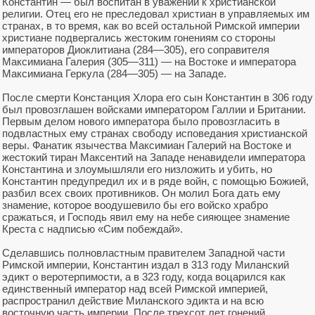
Константин — был воспитан в уважении к христианской
религии. Отец его не преследовал христиан в управляемых им
странах, в то время, как во всей остальной Римской империи
христиане подвергались жестоким гонениям со стороны
императоров Диоклитиана (284—305), его соправителя
Максимиана Галерия (305—311) — на Востоке и императора
Максимиана Геркула (284—305) — на Западе.
После смерти Констанция Хлора его сын Константин в 306 году
был провозглашен войсками императором Галлии и Британии.
Первым делом нового императора было провозгласить в
подвластных ему странах свободу исповедания христианской
веры. Фанатик язычества Максимиан Галерий на Востоке и
жестокий тиран Максентий на Западе ненавидели императора
Константина и злоумышляли его низложить и убить, но
Константин предупредил их и в ряде войн, с помощью Божией,
разбил всех своих противников. Он молил Бога дать ему
знамение, которое воодушевило бы его войско храбро
сражаться, и Господь явил ему на небе сияющее знамение
Креста с надписью «Сим побеждай».
Сделавшись полновластным правителем Западной части
Римской империи, Константин издал в 313 году Миланский
эдикт о веротерпимости, а в 323 году, когда воцарился как
единственный император над всей Римской империей,
распространил действие Миланского эдикта и на всю
восточную часть империи. После трехсот лет гонений