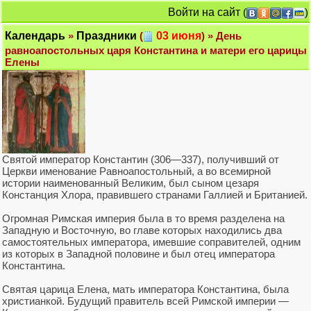
Войти на сайт
(
)
Календарь
»
Праздники
(
03 июня
) » День
равноапостольных царя Константина и матери его царицы
Елены
Святой император Константин (306—337), получивший от
Церкви именование Равноапостольный, а во всемирной
истории наименованный Великим, был сыном цезаря
Констанция Хлора, правившего странами Галлией и Британией.
Огромная Римская империя была в то время разделена на
Западную и Восточную, во главе которых находились два
самостоятельных императора, имевшие соправителей, одним
из которых в Западной половине и был отец императора
Константина.
Святая царица Елена, мать императора Константина, была
христианкой. Будущий правитель всей Римской империи —