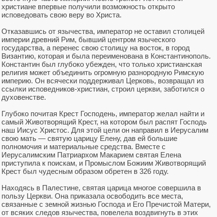
христиане впервые получили возможность открыто
исповедовать свою веру во Христа.
Отказавшись от язычества, император не оставил столицей
империи древний Рим, бывший центром языческого
государства, а перенес свою столицу на восток, в город
Византию, которая и была переименована в Константинополь.
Константин был глубоко убежден, что только христианская
религия может объединить огромную разнородную Римскую
империю. Он всячески поддерживал Церковь, возвращал из
ссылки исповедников-христиан, строил церкви, заботился о
духовенстве.
Глубоко почитая Крест Господень, император желал найти и
самый Животворящий Крест, на котором был распят Господь
наш Иисус Христос. Для этой цели он направил в Иерусалим
свою мать — святую царицу Елену, дав ей большие
полномочия и материальные средства. Вместе с
Иерусалимским Патриархом Макарием святая Елена
приступила к поискам, и Промыслом Божиим Животворящий
Крест был чудесным образом обретен в 326 году.
Находясь в Палестине, святая царица многое совершила в
пользу Церкви. Она приказала освободить все места,
связанные с земной жизнью Господа и Его Пречистой Матери,
от всяких следов язычества, повелела воздвигнуть в этих