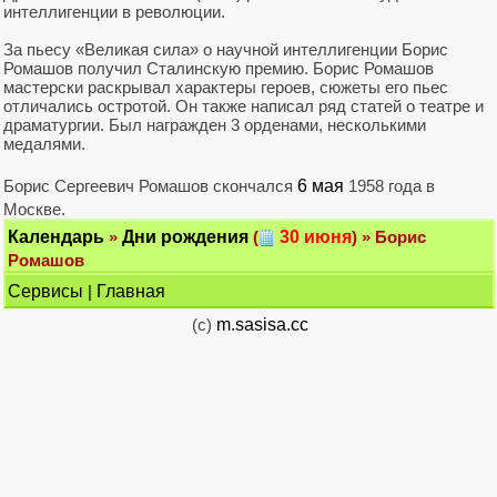
интеллигенции в революции.
За пьесу «Великая сила» о научной интеллигенции Борис
Ромашов получил Сталинскую премию. Борис Ромашов
мастерски раскрывал характеры героев, сюжеты его пьес
отличались остротой. Он также написал ряд статей о театре и
драматургии. Был награжден 3 орденами, несколькими
медалями.
Борис Сергеевич Ромашов скончался
6 мая
1958 года в
Москве.
Календарь
»
Дни рождения
(
30 июня
) » Борис
Ромашов
Сервисы
|
Главная
(c)
m.sasisa.cc