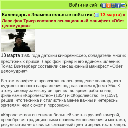
Войти на сайт
(
)
Календарь
»
Знаменательные события
(
13 марта
) »
Ларс фон Триер составил сенсационный манифест «Обет
целомудрия»
13 марта
1995 года датский кинорежиссер, обладатель многих
престижных призов, Ларс фон Триер и его единомышленник
Томас Винтерберг составили сенсационный манифест «Обет
целомудрия».
В этом манифесте провозглашалось рождение авангардного
художественного направления под названием «Догма-95». К
этому своему замыслу он пришел во время работы над
фильмами «Королевство» (1994) и «Королевство II» (1997),
решив, что техника и стилистика менее важны и интересны
зрителям, чем сюжет и персонажи.
«Королевство» он снимал большей частью ручной камерой,
пренебрегая традиционными правилами освещения и монтажа,
результатом чего явился смазанный цвет и зернистость кадра.