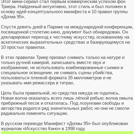
Этот мини-сериал стал первым коммерческим успехом фон
Триера. Найденный интуитивно, этот стиль и был положен в
основу идей концептуального манифеста и 10 правил группы
«Догма 95».
Спустя девять дней в Париже на международной конференции,
посвященной столетию кино, документ был обнародован. Он
декларировал переход к честному искусству, основанному на
аскетических выразительных средствах и базирующемуся на
10 простых правилах.
В этих правилах Триер призвал снимать только на натуре и
только ручной камерой, записывать вместе звук и
изображение, не использовать комбинированные съемки и
специальное освещение, не снимать сцены убийства,
пользоваться пленкой формата 35 миллиметров и не
указывать имя режиссера в титрах.
Цель была правильной, но средства никуда не годились.
Новая волна оказалась всего лишь лёгкой рябью; волна омыла
прибрежный песок и откатилась. Под лозунгами свободы и
авторства родился ряд значительных работ, но они не смогли
радикально поменять ситуацию.
В русском переводе Манифест «Догмы 95» был опубликован
журналом «Искусство Кино» в 1998 году.