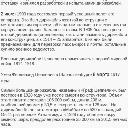
отставку и занялся разработкой и испытаниями дирижаблей.
2 июля
1900 года состоялся первый успешный полет его
аппарата. Это был дирижабль жесткой конструкции с
металлическим каркасом, обтянутым тканью; в отсеках внутри
корпуса помещались баллоны с газом. В 1905 был построен
второй дирижабль («цеппелин», как стали называть дирижабли
его конструкции), а к 1914 – 25 аппаратов; 6 из них были
предназначены для перевозки пассажиров и почты, остальные
купило военное ведомство.
Военные дирижабли Цеппелина применялись в первой мировой
войне 1914–1918.
Умер Фердинанд Цеппелин в Шарлоттенбурге
8 марта
1917
года.
Самый большой дирижабль, названный «Граф Цеппелин», был
построен в 1928 году уже после смерти конструктора. Объем
этого гиганта составил 105 000 куб. м, длина 236 м,
наибольший диаметр 30,5 м, скорость полета 128 км/ч. На
дирижабле было пять моторов «Майбах» по 530 л.с. каждый.
Он 11 раз пересек Атлантику, а в 1929 году облетел вокруг
земного шара, преодолев расстояние 35 000 км за 301,5 летных
часа.