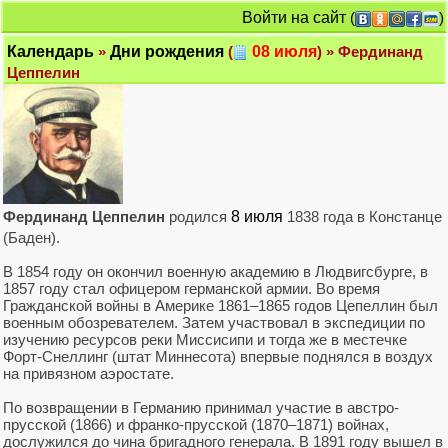
Войти на сайт
(
)
Календарь
»
Дни рождения
(
08 июля
) » Фердинанд
Цеппелин
Фердинанд Цеппелин
родился
8 июля
1838 года в Констанце
(Баден).
В 1854 году он окончил военную академию в Людвигсбурге, в
1857 году стал офицером германской армии. Во время
Гражданской войны в Америке 1861–1865 годов Цепеллин был
военным обозревателем. Затем участвовал в экспедиции по
изучению ресурсов реки Миссисипи и тогда же в местечке
Форт-Снеллинг (штат Миннесота) впервые поднялся в воздух
на привязном аэростате.
По возвращении в Германию принимал участие в австро-
прусской (1866) и франко-прусской (1870–1871) войнах,
дослужился до чина бригадного генерала. В 1891 году вышел в