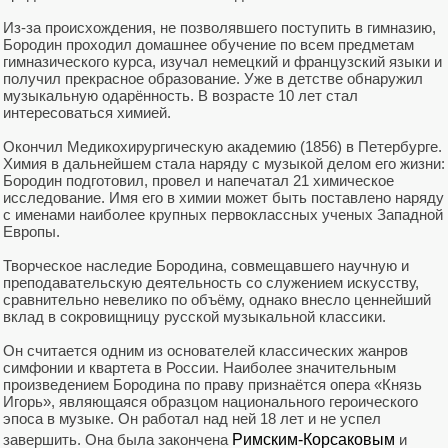
Из-за происхождения, не позволявшего поступить в гимназию,
Бородин проходил домашнее обучение по всем предметам
гимназического курса, изучал немецкий и французский языки и
получил прекрасное образование. Уже в детстве обнаружил
музыкальную одарённость. В возрасте 10 лет стал
интересоваться химией.
Окончил Медикохирургическую академию (1856) в Петербурге.
Химия в дальнейшем стала наряду с музыкой делом его жизни:
Бородин подготовил, провел и напечатал 21 химическое
исследование. Имя его в химии может быть поставлено наряду
с именами наиболее крупных первоклассных ученых Западной
Европы.
Творческое наследие Бородина, совмещавшего научную и
преподавательскую деятельность со служением искусству,
сравнительно невелико по объёму, однако внесло ценнейший
вклад в сокровищницу русской музыкальной классики.
Он считается одним из основателей классических жанров
симфонии и квартета в России. Наиболее значительным
произведением Бородина по праву признаётся опера «Князь
Игорь», являющаяся образцом национального героического
эпоса в музыке. Он работал над ней 18 лет и не успел
завершить. Она была закончена
Римским-Корсаковым
и