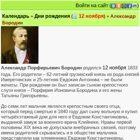
Войти на сайт
(
)
Календарь
»
Дни рождения
(
12 ноября
) » Александр
Бородин
Александр Порфирьевич Бородин
родился
12 ноября
1833
года. Его родители – 62-летний грузинский князь из рода князей
Имеретинских и 25-летняя Евдокия Антонова – не были
женаты. При рождении он был записан сыном крепостного
слуги князя – Порфирия Ионовича Бородина и его жены
Татьяны Григорьевны.
До семи лет мальчик являлся крепостным своего отца,
который перед смертью в 1840 году дал сыну вольную и купил
четырёхэтажный дом для него и Евдокии Константиновны,
выданной замуж за военного врача Клейнеке. Нравы первой
половины XIX века не допускали внебрачных связей, поэтому
имена родителей скрывались и в обществе мальчика
представляли как племянника Евдокии Константиновны.