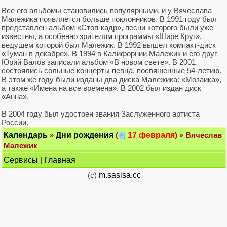
Все его альбомы становились популярными, и у Вячеслава
Малежика появляется больше поклонников. В 1991 году был
представлен альбом «Стоп-кадр», песни которого были уже
известны, а особенно зрителям программы «Шире Круг»,
ведущем которой был Малежик. В 1992 вышел компакт-диск
«Туман в декабре». В 1994 в Калифорнии Малежик и его друг
Юрий Валов записали альбом «В новом свете». В 2001
состоялись сольные концерты певца, посвященные 54-летию.
В этом же году были изданы два диска Малежика: «Мозаика»,
а также «Имена на все времена». В 2002 был издан диск
«Анна».
В 2004 году был удостоен звания Заслуженного артиста
России.
Календарь
»
Дни рождения
(
17 февраля
) » Вячеслав
Малежик
Сервисы
|
Главная
(c)
m.sasisa.cc