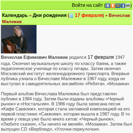
Войти на сайт
(
)
Календарь
»
Дни рождения
(
17 февраля
) » Вячеслав
Малежик
Вячеслав Ефимович Малежик
родился
17 февраля
1947
года. Окончил музыкальную школу по классу баяна, а также
педагогическое училище по классу гитары. Затем окончил
Московский институт железнодорожного транспорта. Впервые
публика узнала о Вячеславе Малежике в 1967 году, когда он
выступал в самодеятельных ансамблях «Ребята», «Мозаика».
Первый альбом Вячеслава Малежика был представлен
публике в 1984 году. Затем были изданы альбомы «Черный
рынок» и «Ностальгия». В 1986 году была записана песня
«Кафе Саквояж», которая стала заглавной композицией на его
первой пластинке «Саквояж», которая вышла в 1987 году. В то
время у певца уже было много хитов: «Черный рынок»,
«Любите сказки», «Ты ничего не меняй», «Мозаика». Затем был
выпущен CD «Верблюд», «Улочки-переулочки».