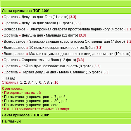
Лента приколов
» ТОП-100
*
•
Эротика
»
Девушка дня: Tara (11 фото)
[
3.3
]
•
Эротика
»
Девушка дня: Ardelia (11 фото)
[
3.3
]
•
Всякоразное
»
Электронная сигарета прострелила парню ногу (4 фото)
[
3.
•
Эротика
»
Девушка дня - Малинда (12 фото)
[
3.3
]
•
Всякоразное
»
Завораживающая красота озера Сильвенштайн (7 фото)
[
3.
•
Всякоразное
»
10 новых невероятных проектов Дубая
[
3.3
]
•
Всякоразное
»
Мальчик в пузыре: дюжина лет в ожидании смерти (10 фото)
•
Эротика
»
Очаровательная Лана (12 фото)
[
3.3
]
•
Эротика
»
Кайша Луиз: беззаботная юность (8 фото)
[
3.3
]
•
Эротика
»
Первая девушка дня - Меган Салинас (15 фото)
[
3.3
]
« Назад
Страница:
1
,
2
,
3
,
4
,
5
,
6
,
7
,
8
,
9
,
10
Сортировка:
• По оценке читателей
•
По количеству просмотров за 7 дней
•
По количеству просмотров за 30 дней
•
По количеству просмотров всего
*
ТОП-100 обновляется каждые 30 минут.
Лента приколов
» ТОП-100
*
На главную