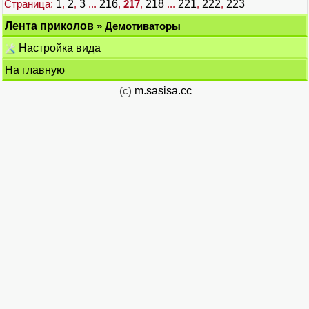
Страница:
1
,
2
,
3
...
216
,
217
,
218
...
221
,
222
,
223
Лента приколов
» Демотиваторы
Настройка вида
На главную
(c)
m.sasisa.cc