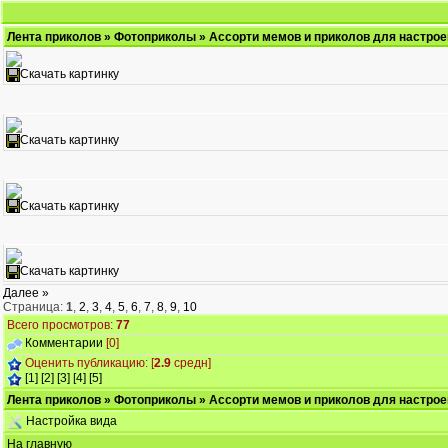
Лента приколов
»
Фотоприколы
» Ассорти мемов и приколов для настрое
Скачать картинку
Скачать картинку
Скачать картинку
Скачать картинку
Далее »
Страница:
1
,
2
,
3
,
4
,
5
,
6
,
7
,
8
,
9
,
10
Всего просмотров:
77
Комментарии
[0]
Оценить публикацию: [
2.9
средн]
[1]
[2]
[3]
[4]
[5]
Лента приколов
»
Фотоприколы
» Ассорти мемов и приколов для настрое
Настройка вида
На главную