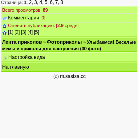
Страница:
1
,
2
,
3
,
4
,
5
,
6
,
7
,
8
Всего просмотров:
89
Комментарии
[0]
Оценить публикацию: [
2.9
средн]
[1]
[2]
[3]
[4]
[5]
Лента приколов
»
Фотоприколы
» Улыбаемся! Веселые
мемы и приколы для настроения (30 фото)
Настройка вида
На главную
(c)
m.sasisa.cc