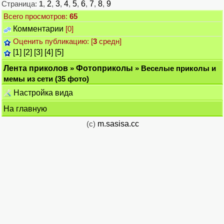
Страница:
1
,
2
,
3
,
4
,
5
,
6
,
7
,
8
,
9
Всего просмотров:
65
Комментарии
[0]
Оценить публикацию: [
3
средн]
[1]
[2]
[3]
[4]
[5]
Лента приколов
»
Фотоприколы
» Веселые приколы и
мемы из сети (35 фото)
Настройка вида
На главную
(c)
m.sasisa.cc