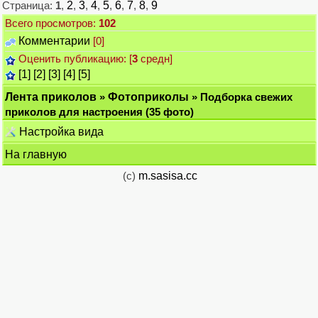
Страница:
1
,
2
,
3
,
4
,
5
,
6
,
7
,
8
,
9
Всего просмотров:
102
Комментарии
[0]
Оценить публикацию: [
3
средн]
[1]
[2]
[3]
[4]
[5]
Лента приколов
»
Фотоприколы
» Подборка свежих
приколов для настроения (35 фото)
Настройка вида
На главную
(c)
m.sasisa.cc