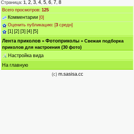
Страница:
1
,
2
,
3
,
4
,
5
,
6
,
7
,
8
Всего просмотров:
125
Комментарии
[0]
Оценить публикацию: [
3
средн]
[1]
[2]
[3]
[4]
[5]
Лента приколов
»
Фотоприколы
» Свежая подборка
приколов для настроения (30 фото)
Настройка вида
На главную
(c)
m.sasisa.cc