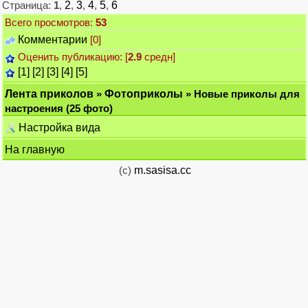
Страница:
1
,
2
,
3
,
4
,
5
,
6
Всего просмотров:
53
Комментарии
[0]
Оценить публикацию: [
2.9
средн]
[1]
[2]
[3]
[4]
[5]
Лента приколов
»
Фотоприколы
» Новые приколы для
настроения (25 фото)
Настройка вида
На главную
(c)
m.sasisa.cc