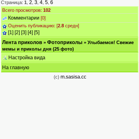
Страница:
1
,
2
,
3
,
4
,
5
,
6
Всего просмотров:
102
Комментарии
[0]
Оценить публикацию: [
2.8
средн]
[1]
[2]
[3]
[4]
[5]
Лента приколов
»
Фотоприколы
» Улыбаемся! Свежие
мемы и приколы дня (25 фото)
Настройка вида
На главную
(c)
m.sasisa.cc