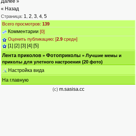
Далее »
« Назад
Страница:
1
,
2
,
3
,
4
,
5
Всего просмотров:
139
Комментарии
[0]
Оценить публикацию: [
2.9
средн]
[1]
[2]
[3]
[4]
[5]
Лента приколов
»
Фотоприколы
» Лучшие мемы и
приколы для улетного настроения (20 фото)
Настройка вида
На главную
(c)
m.sasisa.cc