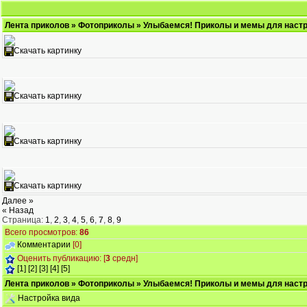
Лента приколов
»
Фотоприколы
» Улыбаемся! Приколы и мемы для настр
Скачать картинку
Скачать картинку
Скачать картинку
Скачать картинку
Далее »
« Назад
Страница:
1
,
2
,
3
,
4
,
5
,
6
,
7
,
8
,
9
Всего просмотров:
86
Комментарии
[0]
Оценить публикацию: [
3
средн]
[1]
[2]
[3]
[4]
[5]
Лента приколов
»
Фотоприколы
» Улыбаемся! Приколы и мемы для настр
Настройка вида