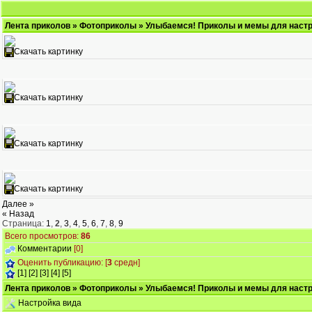
Лента приколов
»
Фотоприколы
» Улыбаемся! Приколы и мемы для настр
Скачать картинку
Скачать картинку
Скачать картинку
Скачать картинку
Далее »
« Назад
Страница:
1
,
2
,
3
,
4
,
5
,
6
,
7
,
8
,
9
Всего просмотров:
86
Комментарии
[0]
Оценить публикацию: [
3
средн]
[1]
[2]
[3]
[4]
[5]
Лента приколов
»
Фотоприколы
» Улыбаемся! Приколы и мемы для настр
Настройка вида