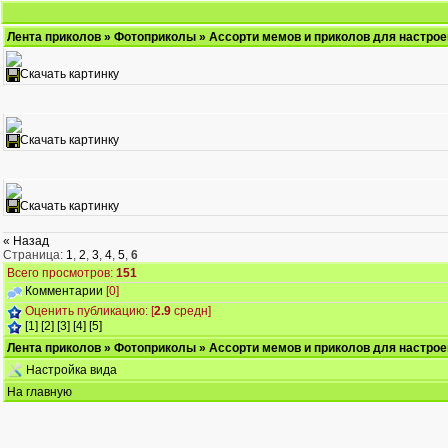
Лента приколов
»
Фотоприколы
» Ассорти мемов и приколов для настрое
Скачать картинку
Скачать картинку
Скачать картинку
« Назад
Страница:
1
,
2
,
3
,
4
,
5
,
6
Всего просмотров:
151
Комментарии
[0]
Оценить публикацию: [
2.9
средн]
[1]
[2]
[3]
[4]
[5]
Лента приколов
»
Фотоприколы
» Ассорти мемов и приколов для настрое
Настройка вида
На главную