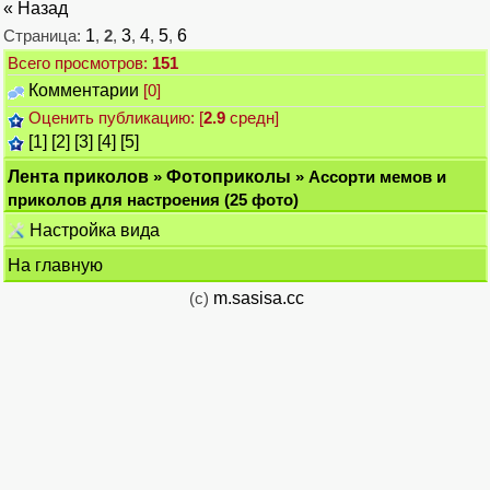
« Назад
Страница:
1
,
2
,
3
,
4
,
5
,
6
Всего просмотров:
151
Комментарии
[0]
Оценить публикацию: [
2.9
средн]
[1]
[2]
[3]
[4]
[5]
Лента приколов
»
Фотоприколы
» Ассорти мемов и
приколов для настроения (25 фото)
Настройка вида
На главную
(c)
m.sasisa.cc