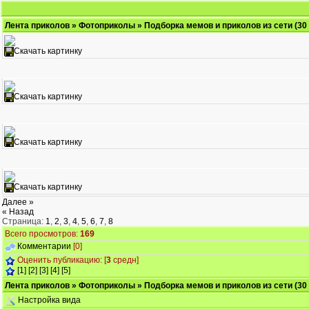
Лента приколов
»
Фотоприколы
» Подборка мемов и приколов из сети (30
Скачать картинку
Скачать картинку
Скачать картинку
Скачать картинку
Далее »
« Назад
Страница:
1
,
2
,
3
,
4
,
5
,
6
,
7
,
8
Всего просмотров:
169
Комментарии
[0]
Оценить публикацию: [
3
средн]
[1]
[2]
[3]
[4]
[5]
Лента приколов
»
Фотоприколы
» Подборка мемов и приколов из сети (30
Настройка вида