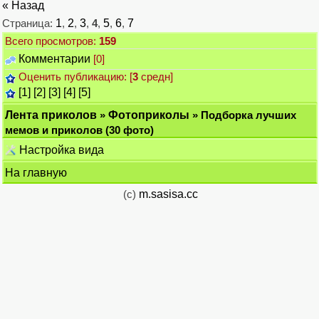
« Назад
Страница:
1
,
2
,
3
,
4
,
5
,
6
,
7
Всего просмотров:
159
Комментарии
[0]
Оценить публикацию: [
3
средн]
[1]
[2]
[3]
[4]
[5]
Лента приколов
»
Фотоприколы
» Подборка лучших
мемов и приколов (30 фото)
Настройка вида
На главную
(c)
m.sasisa.cc