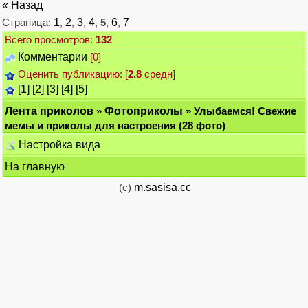
« Назад
Страница:
1
,
2
,
3
,
4
,
5
,
6
,
7
Всего просмотров:
132
Комментарии
[0]
Оценить публикацию: [
2.8
средн]
[1]
[2]
[3]
[4]
[5]
Лента приколов
»
Фотоприколы
» Улыбаемся! Свежие
мемы и приколы для настроения (28 фото)
Настройка вида
На главную
(c)
m.sasisa.cc