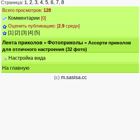
Страница:
1
,
2
,
3
,
4
,
5
,
6
,
7
,
8
Всего просмотров:
128
Комментарии
[0]
Оценить публикацию: [
2.9
средн]
[1]
[2]
[3]
[4]
[5]
Лента приколов
»
Фотоприколы
» Ассорти приколов
для отличного настроения (32 фото)
Настройка вида
На главную
(c)
m.sasisa.cc