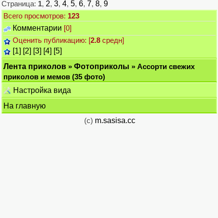
Страница:
1
,
2
,
3
,
4
,
5
,
6
,
7
,
8
,
9
Всего просмотров:
123
Комментарии
[0]
Оценить публикацию: [
2.8
средн]
[1]
[2]
[3]
[4]
[5]
Лента приколов
»
Фотоприколы
» Ассорти свежих
приколов и мемов (35 фото)
Настройка вида
На главную
(c)
m.sasisa.cc