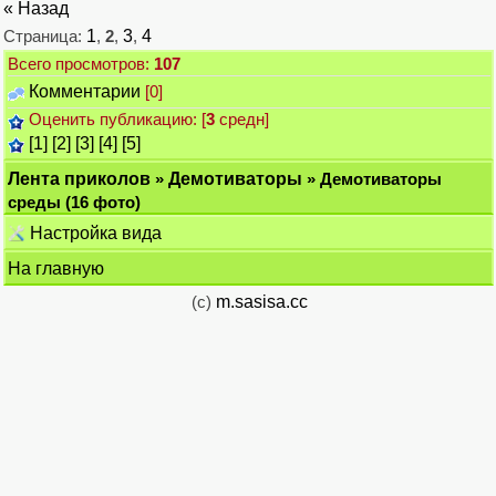
« Назад
Страница:
1
,
2
,
3
,
4
Всего просмотров:
107
Комментарии
[0]
Оценить публикацию: [
3
средн]
[1]
[2]
[3]
[4]
[5]
Лента приколов
»
Демотиваторы
» Демотиваторы
среды (16 фото)
Настройка вида
На главную
(c)
m.sasisa.cc