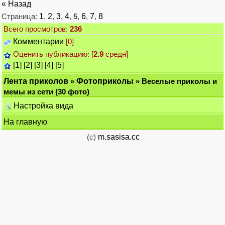
« Назад
Страница:
1
,
2
,
3
,
4
,
5
,
6
,
7
,
8
Всего просмотров:
236
Комментарии
[0]
Оценить публикацию: [
2.9
средн]
[1]
[2]
[3]
[4]
[5]
Лента приколов
»
Фотоприколы
» Веселые приколы и
мемы из сети (30 фото)
Настройка вида
На главную
(c)
m.sasisa.cc