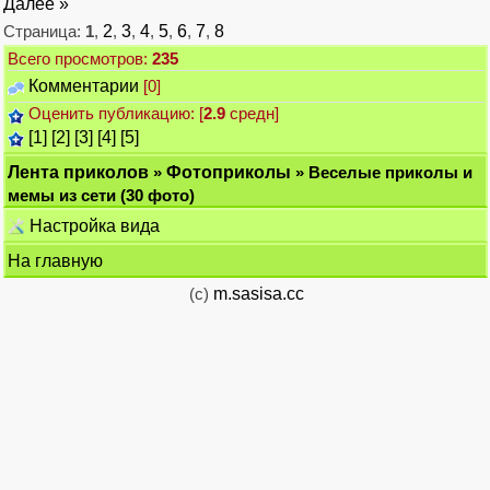
Далее »
Страница:
1
,
2
,
3
,
4
,
5
,
6
,
7
,
8
Всего просмотров:
235
Комментарии
[0]
Оценить публикацию: [
2.9
средн]
[1]
[2]
[3]
[4]
[5]
Лента приколов
»
Фотоприколы
» Веселые приколы и
мемы из сети (30 фото)
Настройка вида
На главную
(c)
m.sasisa.cc