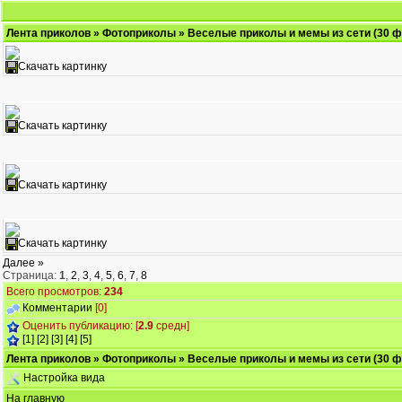
Лента приколов
»
Фотоприколы
» Веселые приколы и мемы из сети (30 ф
Скачать картинку
Скачать картинку
Скачать картинку
Скачать картинку
Далее »
Страница:
1
,
2
,
3
,
4
,
5
,
6
,
7
,
8
Всего просмотров:
234
Комментарии
[0]
Оценить публикацию: [
2.9
средн]
[1]
[2]
[3]
[4]
[5]
Лента приколов
»
Фотоприколы
» Веселые приколы и мемы из сети (30 ф
Настройка вида
На главную