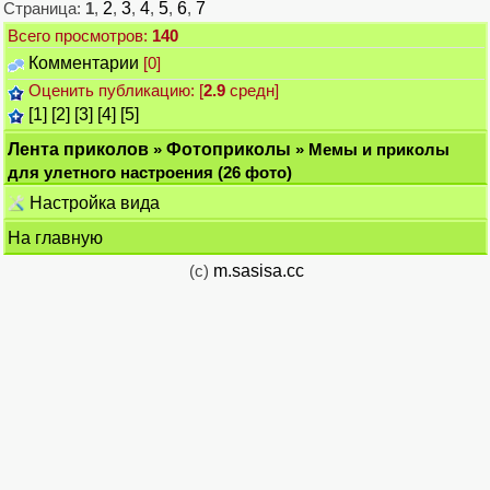
Страница:
1
,
2
,
3
,
4
,
5
,
6
,
7
Всего просмотров:
140
Комментарии
[0]
Оценить публикацию: [
2.9
средн]
[1]
[2]
[3]
[4]
[5]
Лента приколов
»
Фотоприколы
» Мемы и приколы
для улетного настроения (26 фото)
Настройка вида
На главную
(c)
m.sasisa.cc