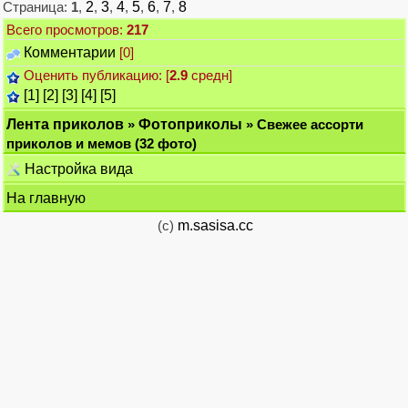
Страница:
1
,
2
,
3
,
4
,
5
,
6
,
7
,
8
Всего просмотров:
217
Комментарии
[0]
Оценить публикацию: [
2.9
средн]
[1]
[2]
[3]
[4]
[5]
Лента приколов
»
Фотоприколы
» Свежее ассорти
приколов и мемов (32 фото)
Настройка вида
На главную
(c)
m.sasisa.cc