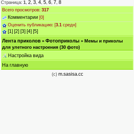
Страница:
1
,
2
,
3
,
4
,
5
,
6
,
7
,
8
Всего просмотров:
317
Комментарии
[0]
Оценить публикацию: [
3.1
средн]
[1]
[2]
[3]
[4]
[5]
Лента приколов
»
Фотоприколы
» Мемы и приколы
для улетного настроения (30 фото)
Настройка вида
На главную
(c)
m.sasisa.cc