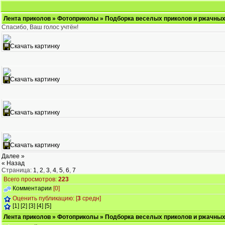
Лента приколов
»
Фотоприколы
» Подборка веселых приколов и ржачных 
Спасибо, Ваш голоc учтён!
Скачать картинку
Скачать картинку
Скачать картинку
Скачать картинку
Далее »
« Назад
Страница:
1
,
2
,
3
,
4
,
5
,
6
,
7
Всего просмотров:
223
Комментарии
[0]
Оценить публикацию: [
3
средн]
[1]
[2]
[3]
[4]
[5]
Лента приколов
»
Фотоприколы
» Подборка веселых приколов и ржачных 