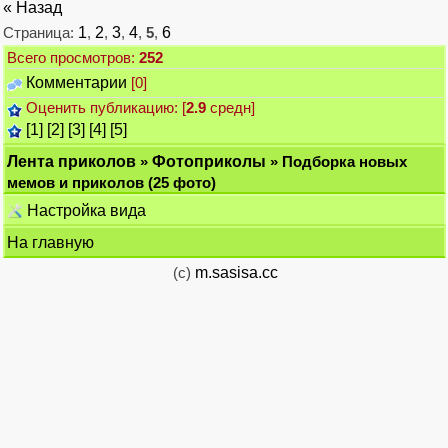
« Назад
Страница:
1
,
2
,
3
,
4
,
5
,
6
Всего просмотров:
252
Комментарии
[0]
Оценить публикацию: [
2.9
средн]
[1]
[2]
[3]
[4]
[5]
Лента приколов
»
Фотоприколы
» Подборка новых
мемов и приколов (25 фото)
Настройка вида
На главную
(c)
m.sasisa.cc