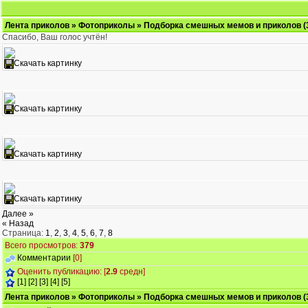
Лента приколов
»
Фотоприколы
» Подборка смешных мемов и приколов (
Спасибо, Ваш голоc учтён!
Скачать картинку
Скачать картинку
Скачать картинку
Скачать картинку
Далее »
« Назад
Страница:
1
,
2
,
3
,
4
,
5
,
6
,
7
,
8
Всего просмотров:
379
Комментарии
[0]
Оценить публикацию: [
2.9
средн]
[1]
[2]
[3]
[4]
[5]
Лента приколов
»
Фотоприколы
» Подборка смешных мемов и приколов (