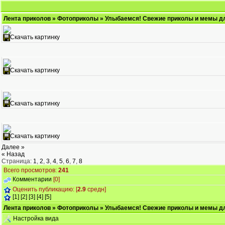
Лента приколов
»
Фотоприколы
» Улыбаемся! Свежие приколы и мемы дл
Скачать картинку
Скачать картинку
Скачать картинку
Скачать картинку
Далее »
« Назад
Страница:
1
,
2
,
3
,
4
,
5
,
6
,
7
,
8
Всего просмотров:
241
Комментарии
[0]
Оценить публикацию: [
2.9
средн]
[1]
[2]
[3]
[4]
[5]
Лента приколов
»
Фотоприколы
» Улыбаемся! Свежие приколы и мемы дл
Настройка вида