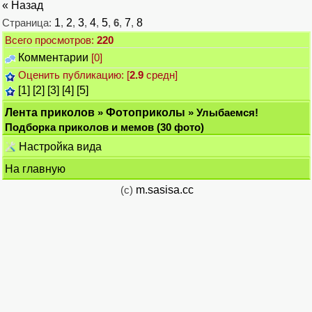
« Назад
Страница:
1
,
2
,
3
,
4
,
5
,
6
,
7
,
8
Всего просмотров:
220
Комментарии
[0]
Оценить публикацию: [
2.9
средн]
[1]
[2]
[3]
[4]
[5]
Лента приколов
»
Фотоприколы
» Улыбаемся!
Подборка приколов и мемов (30 фото)
Настройка вида
На главную
(c)
m.sasisa.cc