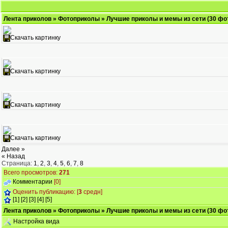
Лента приколов
»
Фотоприколы
» Лучшие приколы и мемы из сети (30 фо
Скачать картинку
Скачать картинку
Скачать картинку
Скачать картинку
Далее »
« Назад
Страница:
1
,
2
,
3
,
4
,
5
,
6
,
7
,
8
Всего просмотров:
271
Комментарии
[0]
Оценить публикацию: [
3
средн]
[1]
[2]
[3]
[4]
[5]
Лента приколов
»
Фотоприколы
» Лучшие приколы и мемы из сети (30 фо
Настройка вида