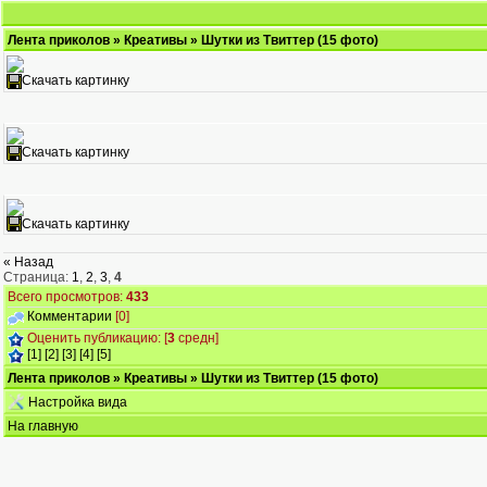
Лента приколов
»
Креативы
» Шутки из Твиттер (15 фото)
Скачать картинку
Скачать картинку
Скачать картинку
« Назад
Страница:
1
,
2
,
3
,
4
Всего просмотров:
433
Комментарии
[0]
Оценить публикацию: [
3
средн]
[1]
[2]
[3]
[4]
[5]
Лента приколов
»
Креативы
» Шутки из Твиттер (15 фото)
Настройка вида
На главную